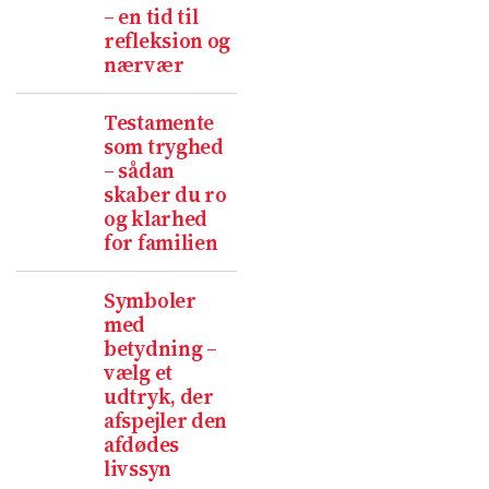
– en tid til
refleksion og
nærvær
Testamente
som tryghed
– sådan
skaber du ro
og klarhed
for familien
Symboler
med
betydning –
vælg et
udtryk, der
afspejler den
afdødes
livssyn