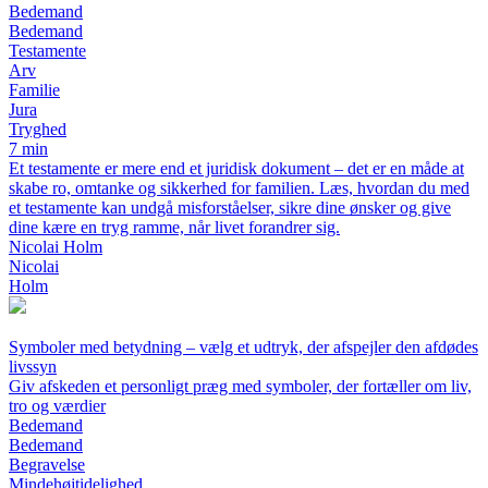
Bedemand
Bedemand
Testamente
Arv
Familie
Jura
Tryghed
7 min
Et testamente er mere end et juridisk dokument – det er en måde at
skabe ro, omtanke og sikkerhed for familien. Læs, hvordan du med
et testamente kan undgå misforståelser, sikre dine ønsker og give
dine kære en tryg ramme, når livet forandrer sig.
Nicolai Holm
Nicolai
Holm
Symboler med betydning – vælg et udtryk, der afspejler den afdødes
livssyn
Giv afskeden et personligt præg med symboler, der fortæller om liv,
tro og værdier
Bedemand
Bedemand
Begravelse
Mindehøjtidelighed