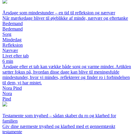
Årsdage som mindestunder – en tid til refleksion og nærvær
Når mærkedage bliver til øjeblikke af minde, nærvær og eftertanke
Bedemand
Bedemand
Sorg
Mindedag
Refleksion
Nærvær
Livet efter tab
6 min
Årsdage efter et tab kan vække både sorg og varme minder. Artiklen
sætter fokus på, hvordan disse dage kan blive til meningsfulde
mindestunder, hvor vi mindes, reflekterer og finder ro i forbindelsen
til dem, vi har mistet.
Nora Pind
Nora
Pind
Testamente som tryghed – sådan skaber du ro og klarhed for
familien
Giv dine nærmeste tryghed og klarhed med et gennemtænkt
testamente