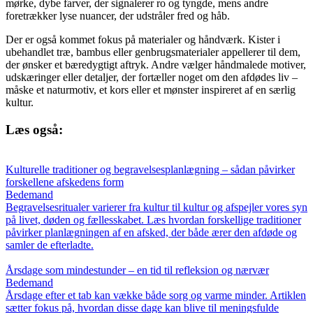
mørke, dybe farver, der signalerer ro og tyngde, mens andre
foretrækker lyse nuancer, der udstråler fred og håb.
Der er også kommet fokus på materialer og håndværk. Kister i
ubehandlet træ, bambus eller genbrugsmaterialer appellerer til dem,
der ønsker et bæredygtigt aftryk. Andre vælger håndmalede motiver,
udskæringer eller detaljer, der fortæller noget om den afdødes liv –
måske et naturmotiv, et kors eller et mønster inspireret af en særlig
kultur.
Læs også:
Kulturelle traditioner og begravelsesplanlægning – sådan påvirker
forskellene afskedens form
Bedemand
Begravelsesritualer varierer fra kultur til kultur og afspejler vores syn
på livet, døden og fællesskabet. Læs hvordan forskellige traditioner
påvirker planlægningen af en afsked, der både ærer den afdøde og
samler de efterladte.
Årsdage som mindestunder – en tid til refleksion og nærvær
Bedemand
Årsdage efter et tab kan vække både sorg og varme minder. Artiklen
sætter fokus på, hvordan disse dage kan blive til meningsfulde