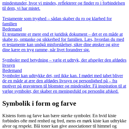
mindestunder, hvor vi mindes, reflekterer og finder ro i forbindelsen
til dem, vi har mistet.
Testamente som tryghed – sådan skaber du ro og klarhed for
familien
Bedemand
Et testamente er mere end et juridisk dokument – det er en måde at
skabe ro, omtanke og sikkerhed for familien. Læs, hvordan du med
et testamente kan undgå misforståelser, sikre dine ønsker og give
dine kære en tryg ramme, når livet forandrer sig.
Symboler med betydning – vælg et udtryk, der afspejler den afdødes
livssyn
Bedemand
Symboler kan udtrykke det, ord ikke kan. I mødet med tabet bliver
de en måde at ære den afdødes livssyn og personlighed på – fra
motiver på gravstenen til blomster og mindesider. Få inspiration til at
vælge symboler, der skaber en meningsfuld og personlig afsked.
Symbolik i form og farve
Kistens form og farve kan bære stærke symboler. En hvid kiste
forbindes ofte med renhed og fred, mens en mørk kiste kan udtrykke
alvor og respekt. Blå toner kan give associationer til himmel og