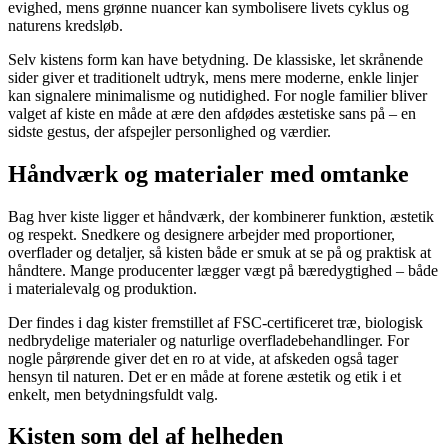
evighed, mens grønne nuancer kan symbolisere livets cyklus og
naturens kredsløb.
Selv kistens form kan have betydning. De klassiske, let skrånende
sider giver et traditionelt udtryk, mens mere moderne, enkle linjer
kan signalere minimalisme og nutidighed. For nogle familier bliver
valget af kiste en måde at ære den afdødes æstetiske sans på – en
sidste gestus, der afspejler personlighed og værdier.
Håndværk og materialer med omtanke
Bag hver kiste ligger et håndværk, der kombinerer funktion, æstetik
og respekt. Snedkere og designere arbejder med proportioner,
overflader og detaljer, så kisten både er smuk at se på og praktisk at
håndtere. Mange producenter lægger vægt på bæredygtighed – både
i materialevalg og produktion.
Der findes i dag kister fremstillet af FSC-certificeret træ, biologisk
nedbrydelige materialer og naturlige overfladebehandlinger. For
nogle pårørende giver det en ro at vide, at afskeden også tager
hensyn til naturen. Det er en måde at forene æstetik og etik i et
enkelt, men betydningsfuldt valg.
Kisten som del af helheden