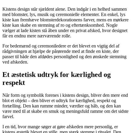
Kistens design står sjældent alene. Den indgår i en helhed sammen
med blomster, lys, musik og ceremonielle elementer. En enkel, lys
kiste kan fremhæve blomsterdekorationens farver, mens en mørkere
kiste kan skabe en stemning af ro og eftertænksomhed. Nogle
vælger at lade kisten stå åben under en privat afsked, hvor designet
får en endnu mere nærværende rolle.
For bedemænd og ceremoniledere er det blevet en vigtig del af
rådgivningen at hjælpe de pårørende med at finde en kiste, der
passer til både den afdødes personlighed og den ønskede stemning
ved afskeden.
Et æstetisk udtryk for kærlighed og
respekt
Når form og symbolik forenes i kistens design, bliver den mere end
blot et objekt – den bliver et udtryk for kærlighed, respekt og
fortælling. Den kan rumme minder, værdier og håb, og den kan
være med til at skabe en smuk og meningsfuld ramme om det sidste
farvel.
I en tid, hvor mange søger at gøre afskeden mere personlig, er
kistens æstetik blevet en stille, men stærk stemme i ritualet. Den