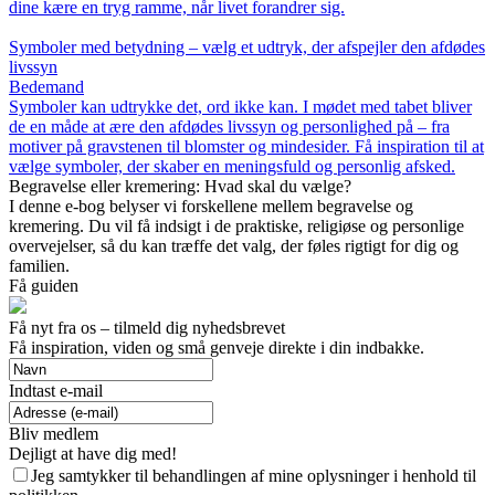
dine kære en tryg ramme, når livet forandrer sig.
Symboler med betydning – vælg et udtryk, der afspejler den afdødes
livssyn
Bedemand
Symboler kan udtrykke det, ord ikke kan. I mødet med tabet bliver
de en måde at ære den afdødes livssyn og personlighed på – fra
motiver på gravstenen til blomster og mindesider. Få inspiration til at
vælge symboler, der skaber en meningsfuld og personlig afsked.
Begravelse eller kremering: Hvad skal du vælge?
I denne e-bog belyser vi forskellene mellem begravelse og
kremering. Du vil få indsigt i de praktiske, religiøse og personlige
overvejelser, så du kan træffe det valg, der føles rigtigt for dig og
familien.
Få guiden
Få nyt fra os – tilmeld dig nyhedsbrevet
Få inspiration, viden og små genveje direkte i din indbakke.
Indtast e-mail
Bliv medlem
Dejligt at have dig med!
Jeg samtykker til behandlingen af mine oplysninger i henhold til