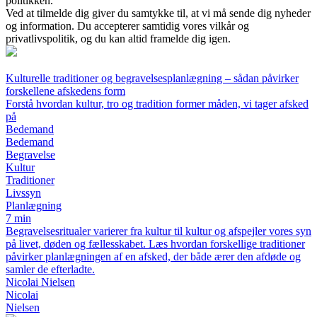
politikken.
Ved at tilmelde dig giver du samtykke til, at vi må sende dig nyheder
og information. Du accepterer samtidig vores vilkår og
privatlivspolitik, og du kan altid framelde dig igen.
Kulturelle traditioner og begravelsesplanlægning – sådan påvirker
forskellene afskedens form
Forstå hvordan kultur, tro og tradition former måden, vi tager afsked
på
Bedemand
Bedemand
Begravelse
Kultur
Traditioner
Livssyn
Planlægning
7 min
Begravelsesritualer varierer fra kultur til kultur og afspejler vores syn
på livet, døden og fællesskabet. Læs hvordan forskellige traditioner
påvirker planlægningen af en afsked, der både ærer den afdøde og
samler de efterladte.
Nicolai Nielsen
Nicolai
Nielsen