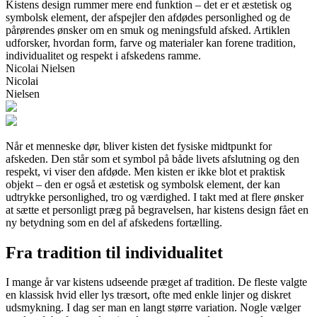
Kistens design rummer mere end funktion – det er et æstetisk og
symbolsk element, der afspejler den afdødes personlighed og de
pårørendes ønsker om en smuk og meningsfuld afsked. Artiklen
udforsker, hvordan form, farve og materialer kan forene tradition,
individualitet og respekt i afskedens ramme.
Nicolai Nielsen
Nicolai
Nielsen
Når et menneske dør, bliver kisten det fysiske midtpunkt for
afskeden. Den står som et symbol på både livets afslutning og den
respekt, vi viser den afdøde. Men kisten er ikke blot et praktisk
objekt – den er også et æstetisk og symbolsk element, der kan
udtrykke personlighed, tro og værdighed. I takt med at flere ønsker
at sætte et personligt præg på begravelsen, har kistens design fået en
ny betydning som en del af afskedens fortælling.
Fra tradition til individualitet
I mange år var kistens udseende præget af tradition. De fleste valgte
en klassisk hvid eller lys træsort, ofte med enkle linjer og diskret
udsmykning. I dag ser man en langt større variation. Nogle vælger