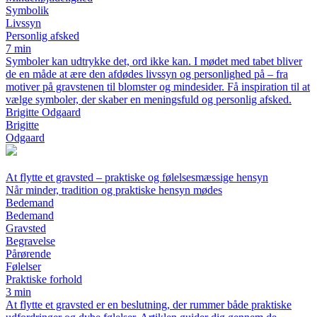
Symbolik
Livssyn
Personlig afsked
7 min
Symboler kan udtrykke det, ord ikke kan. I mødet med tabet bliver
de en måde at ære den afdødes livssyn og personlighed på – fra
motiver på gravstenen til blomster og mindesider. Få inspiration til at
vælge symboler, der skaber en meningsfuld og personlig afsked.
Brigitte Odgaard
Brigitte
Odgaard
At flytte et gravsted – praktiske og følelsesmæssige hensyn
Når minder, tradition og praktiske hensyn mødes
Bedemand
Bedemand
Gravsted
Begravelse
Pårørende
Følelser
Praktiske forhold
3 min
At flytte et gravsted er en beslutning, der rummer både praktiske