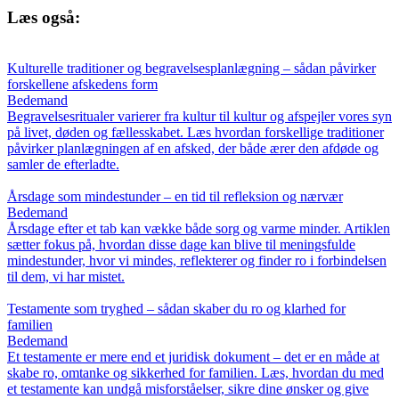
Læs også:
Kulturelle traditioner og begravelsesplanlægning – sådan påvirker
forskellene afskedens form
Bedemand
Begravelsesritualer varierer fra kultur til kultur og afspejler vores syn
på livet, døden og fællesskabet. Læs hvordan forskellige traditioner
påvirker planlægningen af en afsked, der både ærer den afdøde og
samler de efterladte.
Årsdage som mindestunder – en tid til refleksion og nærvær
Bedemand
Årsdage efter et tab kan vække både sorg og varme minder. Artiklen
sætter fokus på, hvordan disse dage kan blive til meningsfulde
mindestunder, hvor vi mindes, reflekterer og finder ro i forbindelsen
til dem, vi har mistet.
Testamente som tryghed – sådan skaber du ro og klarhed for
familien
Bedemand
Et testamente er mere end et juridisk dokument – det er en måde at
skabe ro, omtanke og sikkerhed for familien. Læs, hvordan du med
et testamente kan undgå misforståelser, sikre dine ønsker og give