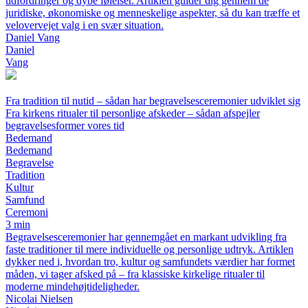
udfordringer og dybe følelser. Artiklen guider dig gennem de
juridiske, økonomiske og menneskelige aspekter, så du kan træffe et
velovervejet valg i en svær situation.
Daniel Vang
Daniel
Vang
Fra tradition til nutid – sådan har begravelsesceremonier udviklet sig
Fra kirkens ritualer til personlige afskeder – sådan afspejler
begravelsesformer vores tid
Bedemand
Bedemand
Begravelse
Tradition
Kultur
Samfund
Ceremoni
3 min
Begravelsesceremonier har gennemgået en markant udvikling fra
faste traditioner til mere individuelle og personlige udtryk. Artiklen
dykker ned i, hvordan tro, kultur og samfundets værdier har formet
måden, vi tager afsked på – fra klassiske kirkelige ritualer til
moderne mindehøjtideligheder.
Nicolai Nielsen