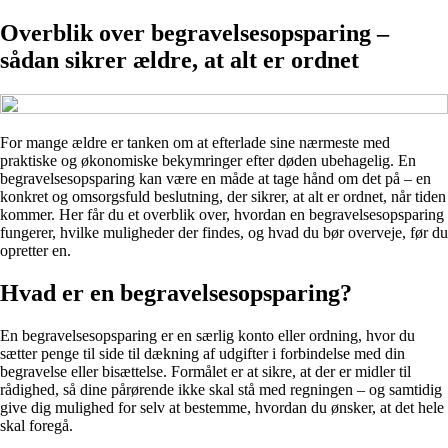
Overblik over begravelsesopsparing –
sådan sikrer ældre, at alt er ordnet
For mange ældre er tanken om at efterlade sine nærmeste med
praktiske og økonomiske bekymringer efter døden ubehagelig. En
begravelsesopsparing kan være en måde at tage hånd om det på – en
konkret og omsorgsfuld beslutning, der sikrer, at alt er ordnet, når tiden
kommer. Her får du et overblik over, hvordan en begravelsesopsparing
fungerer, hvilke muligheder der findes, og hvad du bør overveje, før du
opretter en.
Hvad er en begravelsesopsparing?
En begravelsesopsparing er en særlig konto eller ordning, hvor du
sætter penge til side til dækning af udgifter i forbindelse med din
begravelse eller bisættelse. Formålet er at sikre, at der er midler til
rådighed, så dine pårørende ikke skal stå med regningen – og samtidig
give dig mulighed for selv at bestemme, hvordan du ønsker, at det hele
skal foregå.