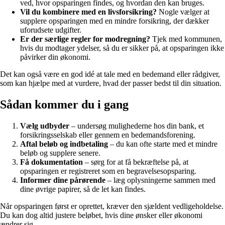
ved, hvor opsparingen findes, og hvordan den kan bruges.
Vil du kombinere med en livsforsikring?
Nogle vælger at
supplere opsparingen med en mindre forsikring, der dækker
uforudsete udgifter.
Er der særlige regler for modregning?
Tjek med kommunen,
hvis du modtager ydelser, så du er sikker på, at opsparingen ikke
påvirker din økonomi.
Det kan også være en god idé at tale med en bedemand eller rådgiver,
som kan hjælpe med at vurdere, hvad der passer bedst til din situation.
Sådan kommer du i gang
Vælg udbyder
– undersøg mulighederne hos din bank, et
forsikringsselskab eller gennem en bedemandsforening.
Aftal beløb og indbetaling
– du kan ofte starte med et mindre
beløb og supplere senere.
Få dokumentation
– sørg for at få bekræftelse på, at
opsparingen er registreret som en begravelsesopsparing.
Informer dine pårørende
– læg oplysningerne sammen med
dine øvrige papirer, så de let kan findes.
Når opsparingen først er oprettet, kræver den sjældent vedligeholdelse.
Du kan dog altid justere beløbet, hvis dine ønsker eller økonomi
ændrer sig.