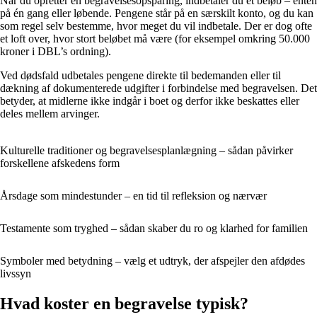
Når du opretter en begravelsesopsparing, indbetaler du et beløb – enten
på én gang eller løbende. Pengene står på en særskilt konto, og du kan
som regel selv bestemme, hvor meget du vil indbetale. Der er dog ofte
et loft over, hvor stort beløbet må være (for eksempel omkring 50.000
kroner i DBL’s ordning).
Ved dødsfald udbetales pengene direkte til bedemanden eller til
dækning af dokumenterede udgifter i forbindelse med begravelsen. Det
betyder, at midlerne ikke indgår i boet og derfor ikke beskattes eller
deles mellem arvinger.
Kulturelle traditioner og begravelsesplanlægning – sådan påvirker
forskellene afskedens form
Årsdage som mindestunder – en tid til refleksion og nærvær
Testamente som tryghed – sådan skaber du ro og klarhed for familien
Symboler med betydning – vælg et udtryk, der afspejler den afdødes
livssyn
Hvad koster en begravelse typisk?