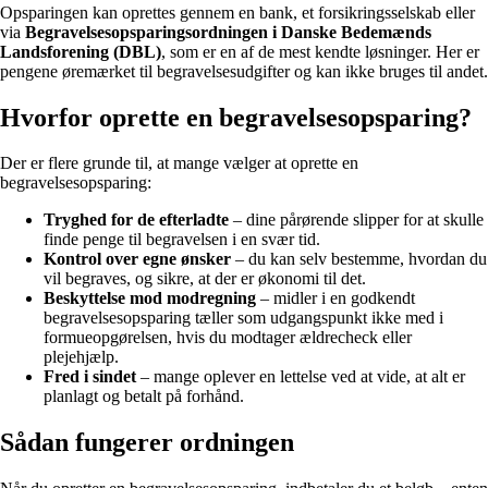
Opsparingen kan oprettes gennem en bank, et forsikringsselskab eller
via
Begravelsesopsparingsordningen i Danske Bedemænds
Landsforening (DBL)
, som er en af de mest kendte løsninger. Her er
pengene øremærket til begravelsesudgifter og kan ikke bruges til andet.
Hvorfor oprette en begravelsesopsparing?
Der er flere grunde til, at mange vælger at oprette en
begravelsesopsparing:
Tryghed for de efterladte
– dine pårørende slipper for at skulle
finde penge til begravelsen i en svær tid.
Kontrol over egne ønsker
– du kan selv bestemme, hvordan du
vil begraves, og sikre, at der er økonomi til det.
Beskyttelse mod modregning
– midler i en godkendt
begravelsesopsparing tæller som udgangspunkt ikke med i
formueopgørelsen, hvis du modtager ældrecheck eller
plejehjælp.
Fred i sindet
– mange oplever en lettelse ved at vide, at alt er
planlagt og betalt på forhånd.
Sådan fungerer ordningen