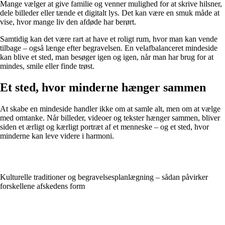
Mange vælger at give familie og venner mulighed for at skrive hilsner,
dele billeder eller tænde et digitalt lys. Det kan være en smuk måde at
vise, hvor mange liv den afdøde har berørt.
Samtidig kan det være rart at have et roligt rum, hvor man kan vende
tilbage – også længe efter begravelsen. En velafbalanceret mindeside
kan blive et sted, man besøger igen og igen, når man har brug for at
mindes, smile eller finde trøst.
Et sted, hvor minderne hænger sammen
At skabe en mindeside handler ikke om at samle alt, men om at vælge
med omtanke. Når billeder, videoer og tekster hænger sammen, bliver
siden et ærligt og kærligt portræt af et menneske – og et sted, hvor
minderne kan leve videre i harmoni.
Kulturelle traditioner og begravelsesplanlægning – sådan påvirker
forskellene afskedens form