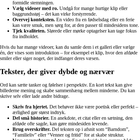
formidle stemningen.
Vælg videoer med ro.
Undgå for mange hurtige klip eller
baggrundsstøj – det kan virke forstyrrende.
Overvej konteksten.
En video fra en fødselsdag eller en ferie
kan være smuk, men sørg for, at den passer til mindesidens tone.
Tjek kvaliteten.
Slørede eller mørke optagelser kan tage fokus
fra indholdet.
Hvis du har mange videoer, kan du samle dem i et galleri eller vælge
én, der vises som introduktion – for eksempel et klip, hvor den afdøde
smiler eller siger noget, der indfanger deres væsen.
Tekster, der giver dybde og nærvær
Ord kan sætte tanker og følelser i perspektiv. En kort tekst kan give
billederne mening og skabe sammenhæng mellem minderne. Du kan
skrive selv eller lade andre bidrage.
Skriv fra hjertet.
Det behøver ikke være poetisk eller perfekt –
ærlighed gør størst indtryk.
Del små historier.
En anekdote, et citat eller en sætning, den
afdøde ofte sagde, kan gøre mindesiden levende.
Brug overskrifter.
Del teksten op i afsnit som “Barndom”,
“Familieliv” eller “Venner og fritid” for at skabe struktur.