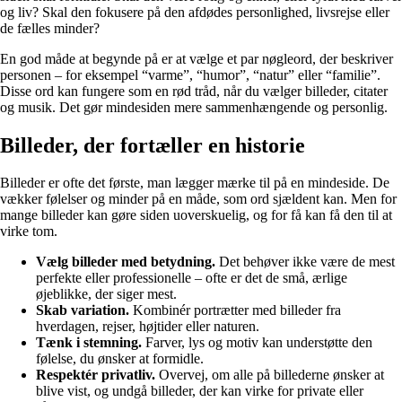
og liv? Skal den fokusere på den afdødes personlighed, livsrejse eller
de fælles minder?
En god måde at begynde på er at vælge et par nøgleord, der beskriver
personen – for eksempel “varme”, “humor”, “natur” eller “familie”.
Disse ord kan fungere som en rød tråd, når du vælger billeder, citater
og musik. Det gør mindesiden mere sammenhængende og personlig.
Billeder, der fortæller en historie
Billeder er ofte det første, man lægger mærke til på en mindeside. De
vækker følelser og minder på en måde, som ord sjældent kan. Men for
mange billeder kan gøre siden uoverskuelig, og for få kan få den til at
virke tom.
Vælg billeder med betydning.
Det behøver ikke være de mest
perfekte eller professionelle – ofte er det de små, ærlige
øjeblikke, der siger mest.
Skab variation.
Kombinér portrætter med billeder fra
hverdagen, rejser, højtider eller naturen.
Tænk i stemning.
Farver, lys og motiv kan understøtte den
følelse, du ønsker at formidle.
Respektér privatliv.
Overvej, om alle på billederne ønsker at
blive vist, og undgå billeder, der kan virke for private eller