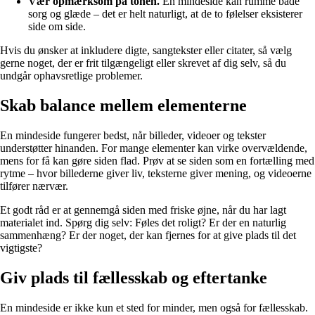
Vær opmærksom på tonen.
En mindeside kan rumme både
sorg og glæde – det er helt naturligt, at de to følelser eksisterer
side om side.
Hvis du ønsker at inkludere digte, sangtekster eller citater, så vælg
gerne noget, der er frit tilgængeligt eller skrevet af dig selv, så du
undgår ophavsretlige problemer.
Skab balance mellem elementerne
En mindeside fungerer bedst, når billeder, videoer og tekster
understøtter hinanden. For mange elementer kan virke overvældende,
mens for få kan gøre siden flad. Prøv at se siden som en fortælling med
rytme – hvor billederne giver liv, teksterne giver mening, og videoerne
tilfører nærvær.
Et godt råd er at gennemgå siden med friske øjne, når du har lagt
materialet ind. Spørg dig selv: Føles det roligt? Er der en naturlig
sammenhæng? Er der noget, der kan fjernes for at give plads til det
vigtigste?
Giv plads til fællesskab og eftertanke
En mindeside er ikke kun et sted for minder, men også for fællesskab.