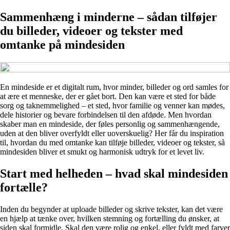
Sammenhæng i minderne – sådan tilføjer
du billeder, videoer og tekster med
omtanke på mindesiden
En mindeside er et digitalt rum, hvor minder, billeder og ord samles for
at ære et menneske, der er gået bort. Den kan være et sted for både
sorg og taknemmelighed – et sted, hvor familie og venner kan mødes,
dele historier og bevare forbindelsen til den afdøde. Men hvordan
skaber man en mindeside, der føles personlig og sammenhængende,
uden at den bliver overfyldt eller uoverskuelig? Her får du inspiration
til, hvordan du med omtanke kan tilføje billeder, videoer og tekster, så
mindesiden bliver et smukt og harmonisk udtryk for et levet liv.
Start med helheden – hvad skal mindesiden
fortælle?
Inden du begynder at uploade billeder og skrive tekster, kan det være
en hjælp at tænke over, hvilken stemning og fortælling du ønsker, at
siden skal formidle. Skal den være rolig og enkel, eller fyldt med farver