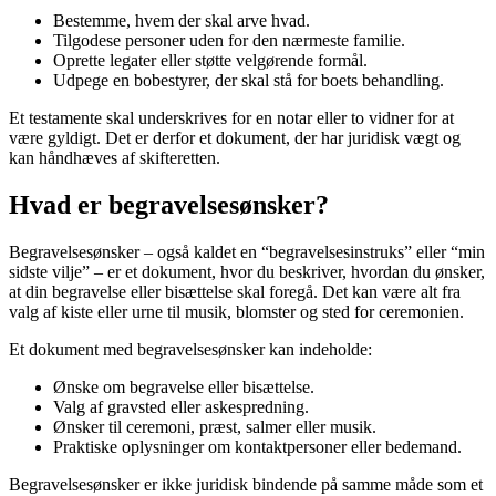
Bestemme, hvem der skal arve hvad.
Tilgodese personer uden for den nærmeste familie.
Oprette legater eller støtte velgørende formål.
Udpege en bobestyrer, der skal stå for boets behandling.
Et testamente skal underskrives for en notar eller to vidner for at
være gyldigt. Det er derfor et dokument, der har juridisk vægt og
kan håndhæves af skifteretten.
Hvad er begravelsesønsker?
Begravelsesønsker – også kaldet en “begravelsesinstruks” eller “min
sidste vilje” – er et dokument, hvor du beskriver, hvordan du ønsker,
at din begravelse eller bisættelse skal foregå. Det kan være alt fra
valg af kiste eller urne til musik, blomster og sted for ceremonien.
Et dokument med begravelsesønsker kan indeholde:
Ønske om begravelse eller bisættelse.
Valg af gravsted eller askespredning.
Ønsker til ceremoni, præst, salmer eller musik.
Praktiske oplysninger om kontaktpersoner eller bedemand.
Begravelsesønsker er ikke juridisk bindende på samme måde som et