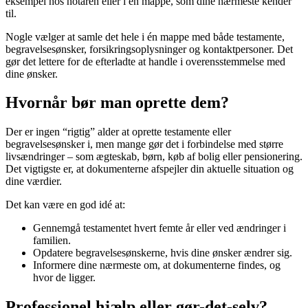
eksempel hos notaren eller i en mappe, som dine nærmeste kender
til.
Nogle vælger at samle det hele i én mappe med både testamente,
begravelsesønsker, forsikringsoplysninger og kontaktpersoner. Det
gør det lettere for de efterladte at handle i overensstemmelse med
dine ønsker.
Hvornår bør man oprette dem?
Der er ingen “rigtig” alder at oprette testamente eller
begravelsesønsker i, men mange gør det i forbindelse med større
livsændringer – som ægteskab, børn, køb af bolig eller pensionering.
Det vigtigste er, at dokumenterne afspejler din aktuelle situation og
dine værdier.
Det kan være en god idé at:
Gennemgå testamentet hvert femte år eller ved ændringer i
familien.
Opdatere begravelsesønskerne, hvis dine ønsker ændrer sig.
Informere dine nærmeste om, at dokumenterne findes, og
hvor de ligger.
Professionel hjælp eller gør-det-selv?