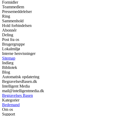
Formidler
Teammedlem
Pressemeddelelser
Ring
Sammenhold
Hold forbindelsen
Abonnér
Deling
Post fra os
Brugergruppe
Lokalmiljø
Interne henvisninger
Sitemap
Indlæg
Bibliotek
Blog
Automatisk opdatering
BegravelsesBasen.dk
Intelligent Media
mail@intelligentmedia.dk
Begravelses Basen
Kategorier
Bedemand
Om os
Support