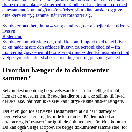
skabe ro, omtanke og sikkerhed for familien. Læs, hvordan du med
et testamente kan undgå misforståelser, sikre dine ønsker og give
dine kære en tryg ramme, når livet forandrer sig.
Symboler med betydning – vælg et udtryk, der afspejler den afdødes
livssyn
Bedemand
Symboler kan udtrykke det, ord ikke kan. I mødet med tabet bliver
de en måde at ære den afdødes livssyn og personlighed på – fra
motiver på gravstenen til blomster og mindesider. Få inspiration til at
vælge symboler, der skaber en meningsfuld og personlig afsked.
Hvordan hænger de to dokumenter
sammen?
Selvom testamente og begravelsesønsker har forskellige formål,
hænger de tæt sammen. Begge handler om at tage stilling til, hvad
der skal ske, når man ikke selv kan udtrykke sine ønsker længere.
Det er en god idé at nævne i testamentet, at du har udarbejdet
begravelsesønsker – og hvor de kan findes. På den måde kan
arvinger og bobestyrer hurtigt finde dokumentet, når tiden kommer.
Du kan også vælge at opbevare begge dokumenter samme sted, for