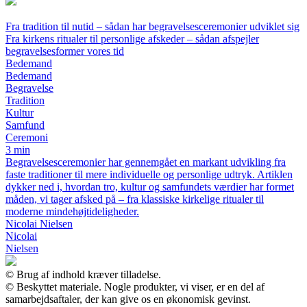
Fra tradition til nutid – sådan har begravelsesceremonier udviklet sig
Fra kirkens ritualer til personlige afskeder – sådan afspejler
begravelsesformer vores tid
Bedemand
Bedemand
Begravelse
Tradition
Kultur
Samfund
Ceremoni
3 min
Begravelsesceremonier har gennemgået en markant udvikling fra
faste traditioner til mere individuelle og personlige udtryk. Artiklen
dykker ned i, hvordan tro, kultur og samfundets værdier har formet
måden, vi tager afsked på – fra klassiske kirkelige ritualer til
moderne mindehøjtideligheder.
Nicolai Nielsen
Nicolai
Nielsen
© Brug af indhold kræver tilladelse.
© Beskyttet materiale. Nogle produkter, vi viser, er en del af
samarbejdsaftaler, der kan give os en økonomisk gevinst.