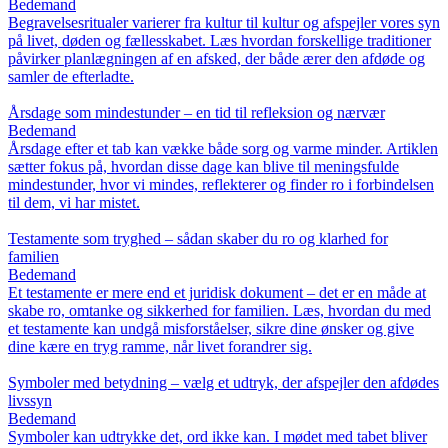
Bedemand
Begravelsesritualer varierer fra kultur til kultur og afspejler vores syn
på livet, døden og fællesskabet. Læs hvordan forskellige traditioner
påvirker planlægningen af en afsked, der både ærer den afdøde og
samler de efterladte.
Årsdage som mindestunder – en tid til refleksion og nærvær
Bedemand
Årsdage efter et tab kan vække både sorg og varme minder. Artiklen
sætter fokus på, hvordan disse dage kan blive til meningsfulde
mindestunder, hvor vi mindes, reflekterer og finder ro i forbindelsen
til dem, vi har mistet.
Testamente som tryghed – sådan skaber du ro og klarhed for
familien
Bedemand
Et testamente er mere end et juridisk dokument – det er en måde at
skabe ro, omtanke og sikkerhed for familien. Læs, hvordan du med
et testamente kan undgå misforståelser, sikre dine ønsker og give
dine kære en tryg ramme, når livet forandrer sig.
Symboler med betydning – vælg et udtryk, der afspejler den afdødes
livssyn
Bedemand
Symboler kan udtrykke det, ord ikke kan. I mødet med tabet bliver