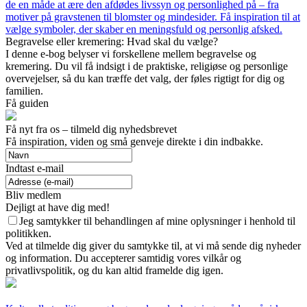
de en måde at ære den afdødes livssyn og personlighed på – fra
motiver på gravstenen til blomster og mindesider. Få inspiration til at
vælge symboler, der skaber en meningsfuld og personlig afsked.
Begravelse eller kremering: Hvad skal du vælge?
I denne e-bog belyser vi forskellene mellem begravelse og
kremering. Du vil få indsigt i de praktiske, religiøse og personlige
overvejelser, så du kan træffe det valg, der føles rigtigt for dig og
familien.
Få guiden
Få nyt fra os – tilmeld dig nyhedsbrevet
Få inspiration, viden og små genveje direkte i din indbakke.
Indtast e-mail
Bliv medlem
Dejligt at have dig med!
Jeg samtykker til behandlingen af mine oplysninger i henhold til
politikken.
Ved at tilmelde dig giver du samtykke til, at vi må sende dig nyheder
og information. Du accepterer samtidig vores vilkår og
privatlivspolitik, og du kan altid framelde dig igen.