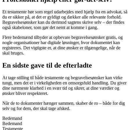
Et testamente bør som regel udarbejdes med hjælp fra en advokat, så
du er sikker på, at det er gyldigt og dækker alle relevante forhold.
Begravelsesønsker kan du derimod sagtens skrive selv – der findes
også skabeloner, som gør det nemt at komme i gang.
Flere bedemænd tilbyder at opbevare begravelsesønsker gratis, og
nogle organisationer har digitale løsninger, hvor dokumentet kan
registreres. Det vigtigste er, at dine ønsker er tilgængelige, når de
skal bruges.
En sidste gave til de efterladte
At tage stilling til både testamente og begravelsesønsker kan virke
tungt, men det er i virkeligheden en omsorgsfuld handling. Du giver
dine nærmeste klarhed i en svær tid og sikrer, at dine værdier og
ønsker bliver respekteret.
Når de to dokumenter hænger sammen, skaber de ro – både for dig
selv og for dem, der skal tage afsked.
Bedemand
Bedemand
Testamente