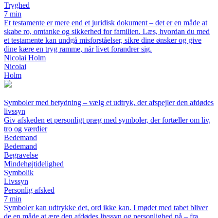
Tryghed
7 min
Et testamente er mere end et juridisk dokument – det er en måde at
skabe ro, omtanke og sikkerhed for familien. Læs, hvordan du med
et testamente kan undgå misforståelser, sikre dine ønsker og give
dine kære en tryg ramme, når livet forandrer sig.
Nicolai Holm
Nicolai
Holm
Symboler med betydning – vælg et udtryk, der afspejler den afdødes
livssyn
Giv afskeden et personligt præg med symboler, der fortæller om liv,
tro og værdier
Bedemand
Bedemand
Begravelse
Mindehøjtidelighed
Symbolik
Livssyn
Personlig afsked
7 min
Symboler kan udtrykke det, ord ikke kan. I mødet med tabet bliver
de en måde at ære den afdødes livssyn og personlighed på – fra