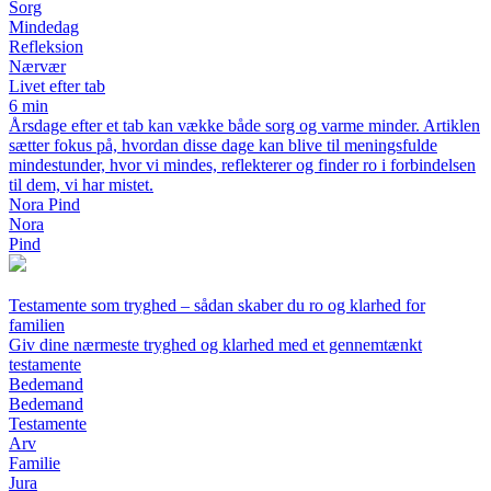
Sorg
Mindedag
Refleksion
Nærvær
Livet efter tab
6 min
Årsdage efter et tab kan vække både sorg og varme minder. Artiklen
sætter fokus på, hvordan disse dage kan blive til meningsfulde
mindestunder, hvor vi mindes, reflekterer og finder ro i forbindelsen
til dem, vi har mistet.
Nora Pind
Nora
Pind
Testamente som tryghed – sådan skaber du ro og klarhed for
familien
Giv dine nærmeste tryghed og klarhed med et gennemtænkt
testamente
Bedemand
Bedemand
Testamente
Arv
Familie
Jura