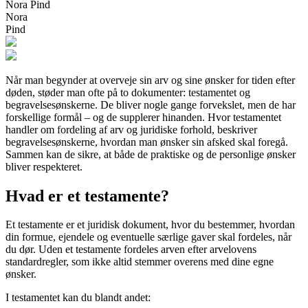
Nora Pind
Nora
Pind
Når man begynder at overveje sin arv og sine ønsker for tiden efter
døden, støder man ofte på to dokumenter: testamentet og
begravelsesønskerne. De bliver nogle gange forvekslet, men de har
forskellige formål – og de supplerer hinanden. Hvor testamentet
handler om fordeling af arv og juridiske forhold, beskriver
begravelsesønskerne, hvordan man ønsker sin afsked skal foregå.
Sammen kan de sikre, at både de praktiske og de personlige ønsker
bliver respekteret.
Hvad er et testamente?
Et testamente er et juridisk dokument, hvor du bestemmer, hvordan
din formue, ejendele og eventuelle særlige gaver skal fordeles, når
du dør. Uden et testamente fordeles arven efter arvelovens
standardregler, som ikke altid stemmer overens med dine egne
ønsker.
I testamentet kan du blandt andet: