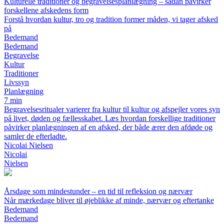
Kulturelle traditioner og begravelsesplanlægning – sådan påvirker
forskellene afskedens form
Forstå hvordan kultur, tro og tradition former måden, vi tager afsked
på
Bedemand
Bedemand
Begravelse
Kultur
Traditioner
Livssyn
Planlægning
7 min
Begravelsesritualer varierer fra kultur til kultur og afspejler vores syn
på livet, døden og fællesskabet. Læs hvordan forskellige traditioner
påvirker planlægningen af en afsked, der både ærer den afdøde og
samler de efterladte.
Nicolai Nielsen
Nicolai
Nielsen
Årsdage som mindestunder – en tid til refleksion og nærvær
Når mærkedage bliver til øjeblikke af minde, nærvær og eftertanke
Bedemand
Bedemand