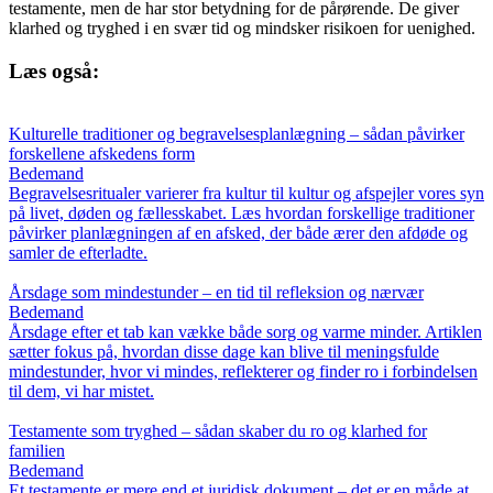
testamente, men de har stor betydning for de pårørende. De giver
klarhed og tryghed i en svær tid og mindsker risikoen for uenighed.
Læs også:
Kulturelle traditioner og begravelsesplanlægning – sådan påvirker
forskellene afskedens form
Bedemand
Begravelsesritualer varierer fra kultur til kultur og afspejler vores syn
på livet, døden og fællesskabet. Læs hvordan forskellige traditioner
påvirker planlægningen af en afsked, der både ærer den afdøde og
samler de efterladte.
Årsdage som mindestunder – en tid til refleksion og nærvær
Bedemand
Årsdage efter et tab kan vække både sorg og varme minder. Artiklen
sætter fokus på, hvordan disse dage kan blive til meningsfulde
mindestunder, hvor vi mindes, reflekterer og finder ro i forbindelsen
til dem, vi har mistet.
Testamente som tryghed – sådan skaber du ro og klarhed for
familien
Bedemand
Et testamente er mere end et juridisk dokument – det er en måde at