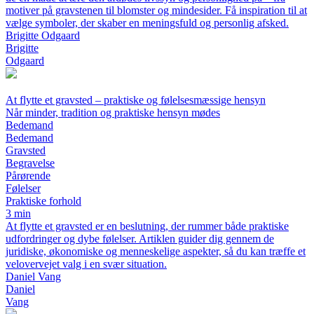
motiver på gravstenen til blomster og mindesider. Få inspiration til at
vælge symboler, der skaber en meningsfuld og personlig afsked.
Brigitte Odgaard
Brigitte
Odgaard
At flytte et gravsted – praktiske og følelsesmæssige hensyn
Når minder, tradition og praktiske hensyn mødes
Bedemand
Bedemand
Gravsted
Begravelse
Pårørende
Følelser
Praktiske forhold
3 min
At flytte et gravsted er en beslutning, der rummer både praktiske
udfordringer og dybe følelser. Artiklen guider dig gennem de
juridiske, økonomiske og menneskelige aspekter, så du kan træffe et
velovervejet valg i en svær situation.
Daniel Vang
Daniel
Vang